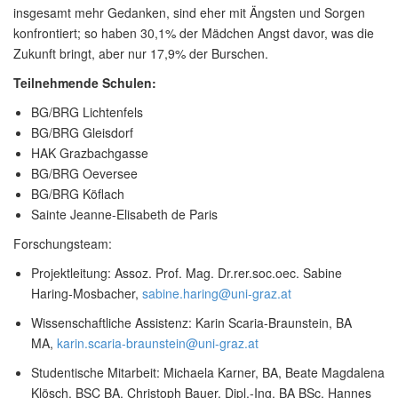
insgesamt mehr Gedanken, sind eher mit Ängsten und Sorgen
konfrontiert; so haben 30,1% der Mädchen Angst davor, was die
Zukunft bringt, aber nur 17,9% der Burschen.
Teilnehmende Schulen:
BG/BRG Lichtenfels
BG/BRG Gleisdorf
HAK Grazbachgasse
BG/BRG Oeversee
BG/BRG Köflach
Sainte Jeanne-Elisabeth de Paris
Forschungsteam:
Projektleitung: Assoz. Prof. Mag. Dr.rer.soc.oec. Sabine
Haring-Mosbacher,
sabine.haring@uni-graz.at
Wissenschaftliche Assistenz: Karin Scaria-Braunstein, BA
MA,
karin.scaria-braunstein@uni-graz.at
Studentische Mitarbeit: Michaela Karner, BA, Beate Magdalena
Klösch, BSC BA, Christoph Bauer, Dipl.-Ing. BA BSc, Hannes