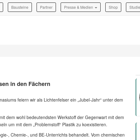
Bausteine
Partner
Presse & Medien
Shop
Studi
assen in den Fächern
iums feiern wir als Lichtenfelser ein „Jubel-Jahr“ unter dem
n mit dem wohl bedeutendsten Werkstoff der Gegenwart mit dem
eln um mit dem „Problemstoff“ Plastik zu koexistieren.
logie-, Chemie-, und BE-Unterrichts behandelt. Vom chemischen